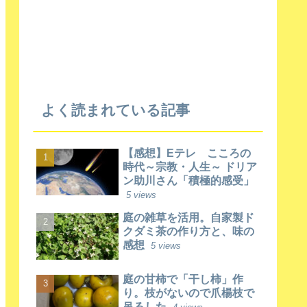
よく読まれている記事
【感想】Eテレ こころの
時代～宗教・人生～ ドリア
ン助川さん「積極的感受」
5 views
庭の雑草を活用。自家製ド
クダミ茶の作り方と、味の
感想
5 views
庭の甘柿で「干し柿」作
り。枝がないので爪楊枝で
吊るした