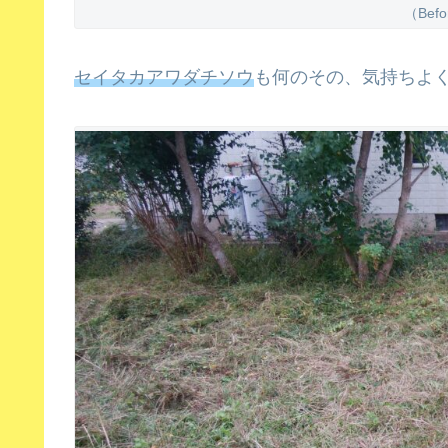
（Bef
セイタカアワダチソウ
も何のその、気持ちよ