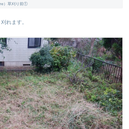
ore）草刈り前①
く刈れます。