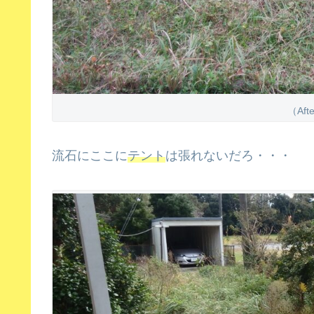
（Af
流石にここに
テント
は張れないだろ・・・