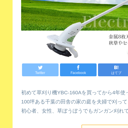
Twitter
Facebook
はてブ
初めて草刈り機YBC-160Aを買ってから4
100坪ある千葉の田舎の家の庭を夫婦で刈っ
初心者、女性、草ぼうぼうでもガンガン刈れ