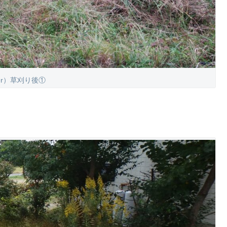
ter）草刈り後①