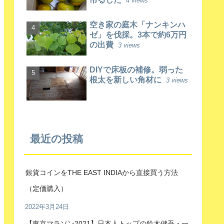
4 views
空き家の庭木「ナンキンハ
ゼ」を伐採。3本で約6万円
の出費
3 views
DIYで床板の補修。弱った
根太を新しい角材に
3 views
最近の投稿
銀貨コインをTHE EAST INDIAから直接買う方法
（定価購入）
2022年3月24日
【東京マラソン2021】日本人トップの鈴木健吾・一