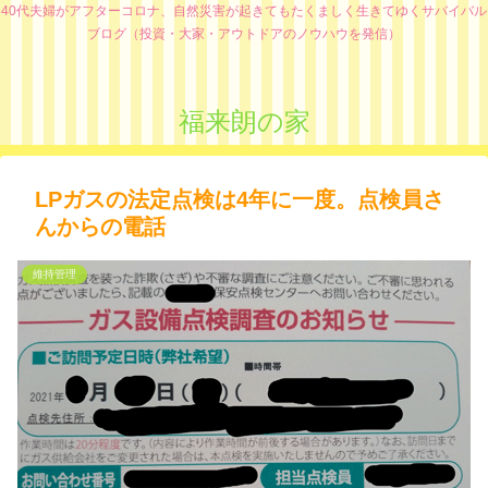
40代夫婦がアフターコロナ、自然災害が起きてもたくましく生きてゆくサバイバル
ブログ（投資・大家・アウトドアのノウハウを発信）
福来朗の家
LPガスの法定点検は4年に一度。点検員さ
んからの電話
維持管理