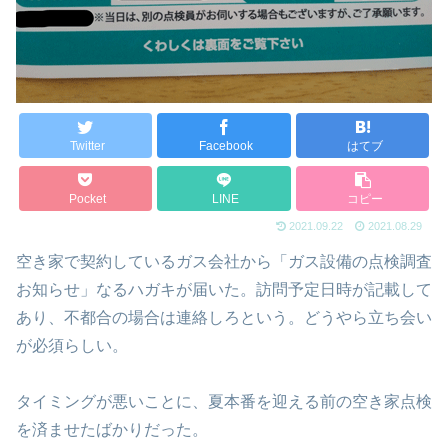
Twitter
Facebook
はてブ
Pocket
LINE
コピー
2021.09.22
2021.08.29
空き家で契約しているガス会社から「ガス設備の点検調査
お知らせ」なるハガキが届いた。訪問予定日時が記載して
あり、不都合の場合は連絡しろという。どうやら立ち会い
が必須らしい。
タイミングが悪いことに、夏本番を迎える前の空き家点検
を済ませたばかりだった。