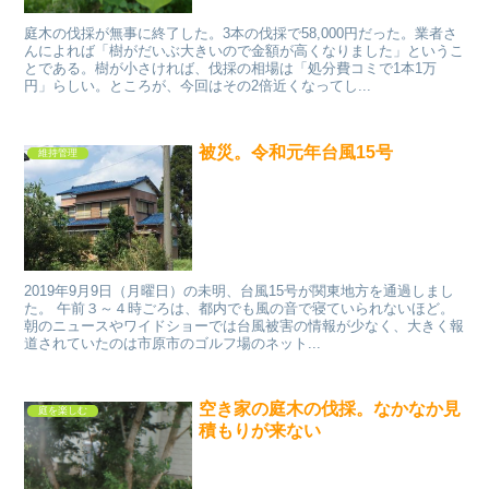
庭木の伐採が無事に終了した。3本の伐採で58,000円だった。業者さ
んによれば「樹がだいぶ大きいので金額が高くなりました」というこ
とである。樹が小さければ、伐採の相場は「処分費コミで1本1万
円」らしい。ところが、今回はその2倍近くなってし...
被災。令和元年台風15号
維持管理
2019年9月9日（月曜日）の未明、台風15号が関東地方を通過しまし
た。 午前３～４時ごろは、都内でも風の音で寝ていられないほど。
朝のニュースやワイドショーでは台風被害の情報が少なく、大きく報
道されていたのは市原市のゴルフ場のネット...
空き家の庭木の伐採。なかなか見
庭を楽しむ
積もりが来ない