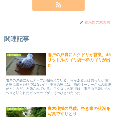
福来郎の家夫婦
関連記事
雨戸の戸袋にムクドリが営巣。45
維持管理
リットルのゴミ袋一杯のゴミが出
た
雨戸の戸袋にガムテープが貼られている。何かあるとは思ったが 空
き家に限った話ではないが、中古の家には、前のオーナーさんの痕跡
がところどころ残されている。フクロウの家では、雨戸の戸袋にベタ
ベタと貼られたガムテープが、そのひとつだった。...
庭木伐採の見積。空き家の状況を
庭を楽しむ
写真でやりとり