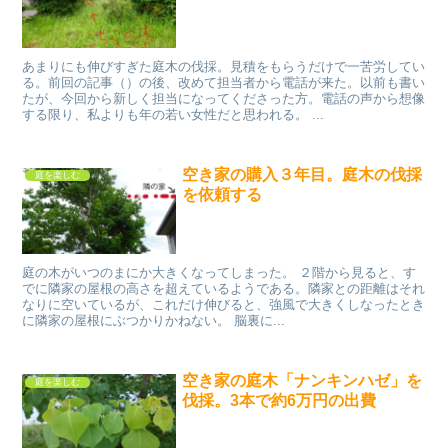
あまりにも伸びすぎた庭木の伐採。見積をもらうだけで一苦労してい
る。前回の記事（）の後、改めて担当者から電話が来た。以前も書い
たが、今回から新しく担当になってくださった方。電話の声から想像
する限り、私よりも年の若い女性だと思われる。 ...
空き家の購入３年目。庭木の伐採
庭を楽しむ
を依頼する
庭の木がいつのまにか大きくなってしまった。 ２階から見ると、す
でに隣家の屋根の高さを超えているようである。隣家との距離はそれ
なりに空いているが、これだけ伸びると、強風で大きくしなったとき
に隣家の屋根にぶつかりかねない。 脳裏に...
空き家の庭木「ナンキンハゼ」を
庭を楽しむ
伐採。3本で約6万円の出費